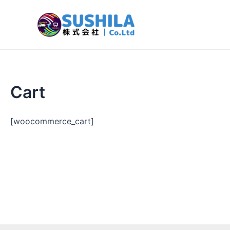
Skip
to
content
Cart
[woocommerce_cart]