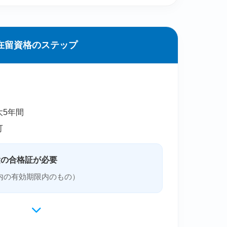
在留資格のステップ
大5年間
可
験の合格証が必要
内の有効期限内のもの）