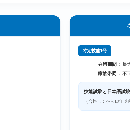
特定技能1号
在留期間：
最
家族帯同：
不
技能試験と日本語試
（合格してから10年以